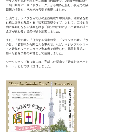
テラスから眺めた穏やかな隅田川の情景を、2部は今年出来た
「隅田川リバーサイドウォーク」から眺めた新しい視点での隅
田川の情景を、それぞれ音楽で表現しました。
公演では、ライブならではの楽器編成で即興演奏。鑑賞者を囲
む様に楽器を配置する「観客回遊型ライブ」として、広場を自
由に移動しながら演奏を聴き「自分の行動によって音楽の聴こ
え方が変わる」音楽体験を演出しました。
また、「船の音」「併走する電車の音」「フェンスの音」「水
の音」「首都高から聞こえる車の音」など、ベジタブルレコー
ドと音集めワークショップ参加者で録音した、隅田川周辺の
様々な音を楽曲の素材として使用しました。
ワークショップ参加者には、完成した楽曲を「音楽付きポート
レート」として後日送付しました。