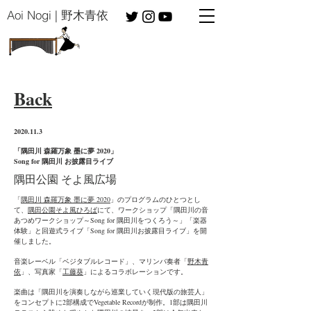
​Aoi Nogi | 野木青依
​Back
​2020.11.3
​「隅田川 森羅万象 墨に夢 2020」
Song for 隅田川 お披露目ライブ
​隅田公園 そよ風広場
「
隅田川 森羅万象 墨に夢 2020
」のプログラムのひとつとし
て、
隅田公園そよ風ひろば
にて、ワークショップ「隅田川の音
あつめワークショップ～Song for 隅田川をつくろう～」「楽器
体験」と回遊式ライブ「Song for 隅田川お披露目ライブ」を開
催しました。​
音楽レーベル「ベジタブルレコード」、マリンバ奏者「
野木青
依
」、写真家「
工藤葵
」によるコラボレーションです。
楽曲は「隅田川を演奏しながら巡業していく現代版の旅芸人」
をコンセプトに2部構成でVegetable Recordが制作。1部は隅田川