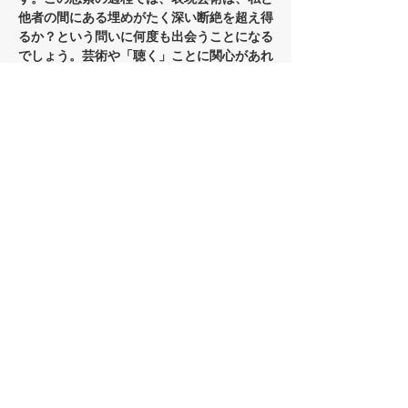
他者の間にある埋めがたく深い断絶を超え得
るか？という問いに何度も出会うことになる
でしょう。芸術や「聴く」ことに関心があれ
ば、クラシック音楽に詳しくはない方でも歓
迎します。
第1回：「聴く」ということ──シューベル
ト、フライシャー、ベヌティエ
さらに表示
このイベントをシェア