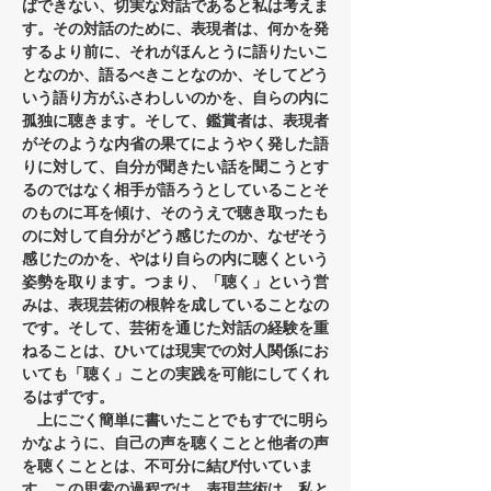
ばできない、切実な対話であると私は考えま
す。その対話のために、表現者は、何かを発
するより前に、それがほんとうに語りたいこ
となのか、語るべきことなのか、そしてどう
いう語り方がふさわしいのかを、自らの内に
孤独に聴きます。そして、鑑賞者は、表現者
がそのような内省の果てにようやく発した語
りに対して、自分が聞きたい話を聞こうとす
るのではなく相手が語ろうとしていることそ
のものに耳を傾け、そのうえで聴き取ったも
のに対して自分がどう感じたのか、なぜそう
感じたのかを、やはり自らの内に聴くという
姿勢を取ります。つまり、「聴く」という営
みは、表現芸術の根幹を成していることなの
です。そして、芸術を通じた対話の経験を重
ねることは、ひいては現実での対人関係にお
いても「聴く」ことの実践を可能にしてくれ
るはずです。
　上にごく簡単に書いたことでもすでに明ら
かなように、自己の声を聴くことと他者の声
を聴くこととは、不可分に結び付いていま
す。この思索の過程では、表現芸術は、私と