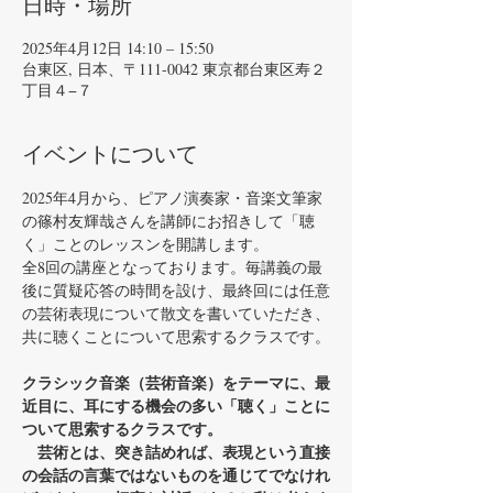
日時・場所
2025年4月12日 14:10 – 15:50
台東区, 日本、〒111-0042 東京都台東区寿２
丁目４−７
イベントについて
2025年4月から、ピアノ演奏家・音楽文筆家
の篠村友輝哉さんを講師にお招きして「聴
く」ことのレッスンを開講します。
全8回の講座となっております。毎講義の最
後に質疑応答の時間を設け、最終回には任意
の芸術表現について散文を書いていただき、
共に聴くことについて思索するクラスです。
クラシック音楽（芸術音楽）をテーマに、最
近目に、耳にする機会の多い「聴く」ことに
ついて思索するクラスです。
　芸術とは、突き詰めれば、表現という直接
の会話の言葉ではないものを通じてでなけれ