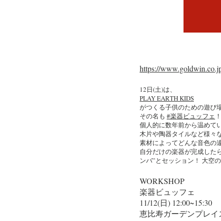
https://www.goldwin.co.jp
12日(土)は、
​PLAY EARTH KIDS
がつくる子供のための遊び場【
その名も
#楽器ビュッフェ
個人的に数年前から温めて
木片や陶器タイルなど様々
素材によってどんな音色の
自分だけの楽器が完成した
ンバ”とセッション！ 大空
WORKSHOP
楽器ビュッフェ
11/12(日) 12:00~15:30
恵比寿ガーデンプレイ