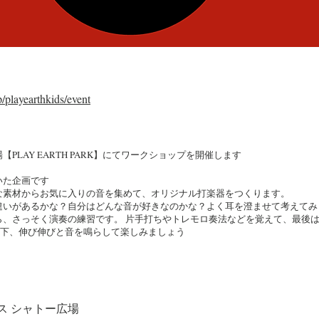
/playearthkids/event
PLAY EARTH PARK】にてワークショップを開催します
！
いた企画です
な素材からお気に入りの音を集めて、オリジナル打楽器をつくります。
違いがあるかな？自分はどんな音が好きなのかな？よく耳を澄ませて考えてみ
ら、さっそく演奏の練習です。 片手打ちやトレモロ奏法などを覚えて、最後は
の下、伸び伸びと音を鳴らして楽しみましょう
ス シャトー広場