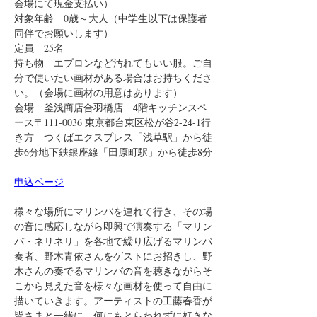
会場にて現金支払い）
対象年齢　0歳～大人（中学生以下は保護者
同伴でお願いします）
定員　25名
持ち物　エプロンなど汚れてもいい服。ご自
分で使いたい画材がある場合はお持ちくださ
い。（会場に画材の用意はあります）
会場　釜浅商店合羽橋店　4階キッチンスペ
ース〒111-0036 東京都台東区松が谷2-24-1行
き方　つくばエクスプレス「浅草駅」から徒
歩6分地下鉄銀座線「田原町駅」から徒歩8分
申込ページ
様々な場所にマリンバを連れて行き、その場
の音に感応しながら即興で演奏する「マリン
バ・ネリネリ」を各地で繰り広げるマリンバ
奏者、野木青依さんをゲストにお招きし、野
木さんの奏でるマリンバの音を聴きながらそ
こから見えた音を様々な画材を使って自由に
描いていきます。アーティストの工藤春香が
皆さまと一緒に、何にもとらわれずに好きな