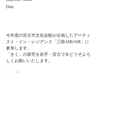
Date
今年度の宮古市文化会館が企画したアーティ
スト・イン・レジデンス「三陸AIR/AIR」に
参加します。
「きく」の探究を岩手・宮古で🌼どうぞよろ
しくお願いいたします。
https://iwate-arts-
Previous
Next
miyako.jp/project_mb/2024airair/