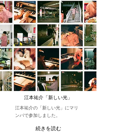
​江本祐介「新しい光」
​江本祐介の「新しい光」にマリ
ンバで参加しました。
続きを読む