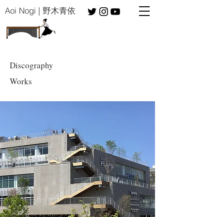
​Aoi Nogi | 野木青依
Discography
​Works